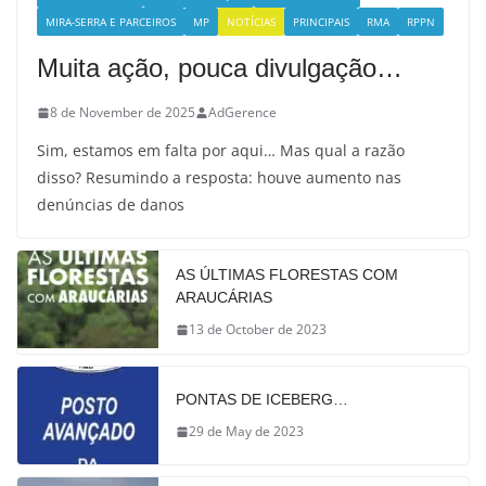
MIRA-SERRA E PARCEIROS
MP
NOTÍCIAS
PRINCIPAIS
RMA
RPPN
Muita ação, pouca divulgação…
8 de November de 2025
AdGerence
Sim, estamos em falta por aqui… Mas qual a razão
disso? Resumindo a resposta: houve aumento nas
denúncias de danos
AS ÚLTIMAS FLORESTAS COM
ARAUCÁRIAS
13 de October de 2023
PONTAS DE ICEBERG…
29 de May de 2023