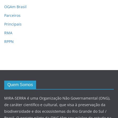
OGAm Brasil
Parceiros
Principais
RMA
RPPN
Quem Somos
MIRA-SERRA é uma Organização Não Governamental (ONG),
de caráter científico e cultural, que visa à preservação da
biodiversidade e dos ecossistemas do Rio Grande do Sul /
Brasil. O projeto piloto da ONG têm seu núcleo de estudo na