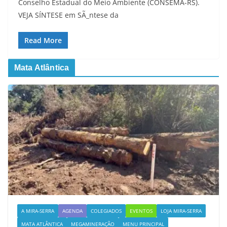
Conselho Estadual do Meio Ambiente (CONSEMA-RS).
VEJA SÍNTESE em SÃ_ntese da
Read More
Mata Atlântica
A MIRA-SERRA
AGENDA
COLEGIADOS
EVENTOS
LOJA MIRA-SERRA
MATA ATLÂNTICA
MEGAMINERAÇÃO
MENU PRINCIPAL