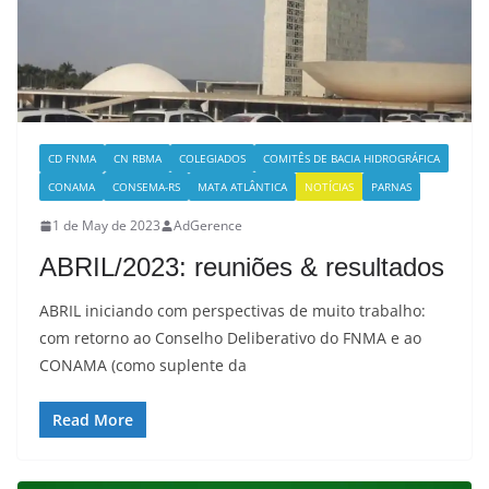
CD FNMA
CN RBMA
COLEGIADOS
COMITÊS DE BACIA HIDROGRÁFICA
CONAMA
CONSEMA-RS
MATA ATLÂNTICA
NOTÍCIAS
PARNAS
1 de May de 2023
AdGerence
ABRIL/2023: reuniões & resultados
ABRIL iniciando com perspectivas de muito trabalho:
com retorno ao Conselho Deliberativo do FNMA e ao
CONAMA (como suplente da
Read More