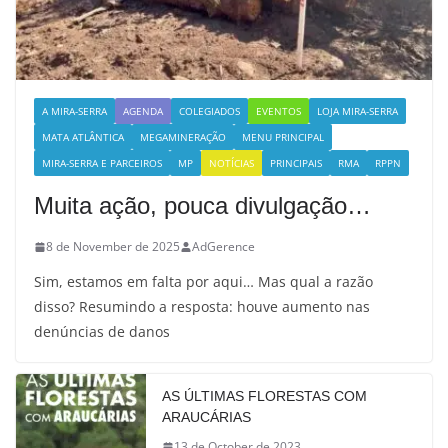
A MIRA-SERRA
AGENDA
COLEGIADOS
EVENTOS
LOJA MIRA-SERRA
MATA ATLÂNTICA
MEGAMINERAÇÃO
MENU PRINCIPAL
MIRA-SERRA E PARCEIROS
MP
NOTÍCIAS
PRINCIPAIS
RMA
RPPN
Muita ação, pouca divulgação…
8 de November de 2025
AdGerence
Sim, estamos em falta por aqui… Mas qual a razão
disso? Resumindo a resposta: houve aumento nas
denúncias de danos
AS ÚLTIMAS FLORESTAS COM
ARAUCÁRIAS
13 de October de 2023