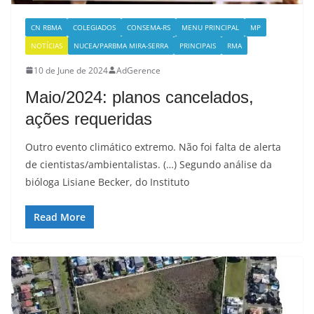
CN RBMA
COLEGIADOS
CONSEMA-RS
MENU PRINCIPAL
MP
NOTÍCIAS
NUCEA/PARBMA MIRA-SERRA
PRINCIPAIS
RMA
10 de June de 2024
AdGerence
Maio/2024: planos cancelados,
ações requeridas
Outro evento climático extremo. Não foi falta de alerta
de cientistas/ambientalistas. (…) Segundo análise da
bióloga Lisiane Becker, do Instituto
Read More