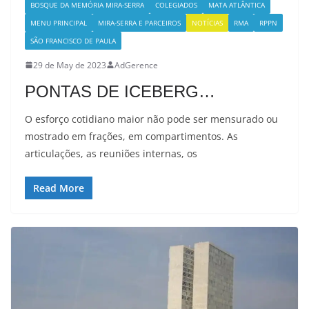
BOSQUE DA MEMÓRIA MIRA-SERRA
COLEGIADOS
MATA ATLÂNTICA
MENU PRINCIPAL
MIRA-SERRA E PARCEIROS
NOTÍCIAS
RMA
RPPN
SÃO FRANCISCO DE PAULA
29 de May de 2023
AdGerence
PONTAS DE ICEBERG…
O esforço cotidiano maior não pode ser mensurado ou
mostrado em frações, em compartimentos. As
articulações, as reuniões internas, os
Read More