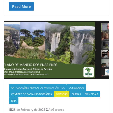
Read More
ARTICULAÇÕES PLANOS DE MATA ATLÂNTICA
COLEGIADOS
COMITÊS DE BACIA HIDROGRÁFICA
NOTÍCIAS
PARNAS
PRINCIPAIS
RMA
28 de February de 2023
AdGerence