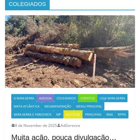
COLEGIADOS
A MIRA-SERRA
AGENDA
COLEGIADOS
EVENTOS
LOJA MIRA-SERRA
MATA ATLÂNTICA
MEGAMINERAÇÃO
MENU PRINCIPAL
MIRA-SERRA E PARCEIROS
MP
NOTÍCIAS
PRINCIPAIS
RMA
RPPN
8 de November de 2025
AdGerence
Muita ação, pouca divulgação…