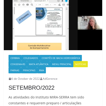
CERBMA
COLEGIADOS
COMITÊS DE BACIA HIDROGRÁFICA
CONSEMA-RS
MATA ATLÂNTICA
MENU PRINCIPAL
NOTÍCIAS
PARNAS
PRINCIPAIS
RMA
6 de October de 2022
AdGerence
SETEMBRO/2022
As atividades do Instituto MIRA-SERRA tem sido
constantes e requerem preparo / articulações