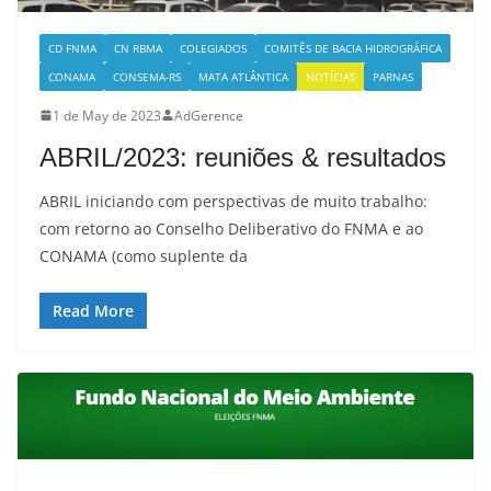
CD FNMA
CN RBMA
COLEGIADOS
COMITÊS DE BACIA HIDROGRÁFICA
CONAMA
CONSEMA-RS
MATA ATLÂNTICA
NOTÍCIAS
PARNAS
1 de May de 2023
AdGerence
ABRIL/2023: reuniões & resultados
ABRIL iniciando com perspectivas de muito trabalho:
com retorno ao Conselho Deliberativo do FNMA e ao
CONAMA (como suplente da
Read More