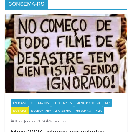
CONSEMA-RS
CN RBMA
COLEGIADOS
CONSEMA-RS
MENU PRINCIPAL
MP
NOTÍCIAS
NUCEA/PARBMA MIRA-SERRA
PRINCIPAIS
RMA
10 de June de 2024
AdGerence