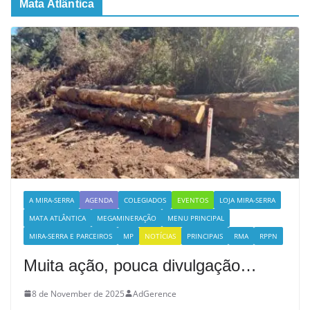
Mata Atlântica
A MIRA-SERRA
AGENDA
COLEGIADOS
EVENTOS
LOJA MIRA-SERRA
MATA ATLÂNTICA
MEGAMINERAÇÃO
MENU PRINCIPAL
MIRA-SERRA E PARCEIROS
MP
NOTÍCIAS
PRINCIPAIS
RMA
RPPN
Muita ação, pouca divulgação…
8 de November de 2025
AdGerence