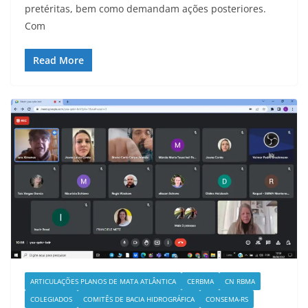
pretéritas, bem como demandam ações posteriores.
Com
Read More
ARTICULAÇÕES PLANOS DE MATA ATLÂNTICA
CERBMA
CN RBMA
COLEGIADOS
COMITÊS DE BACIA HIDROGRÁFICA
CONSEMA-RS