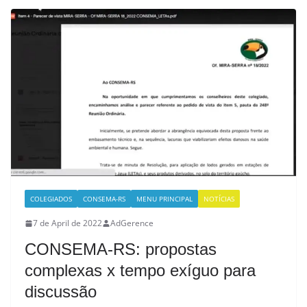
COLEGIADOS
CONSEMA-RS
MENU PRINCIPAL
NOTÍCIAS
7 de April de 2022
AdGerence
CONSEMA-RS: propostas
complexas x tempo exíguo para
discussão