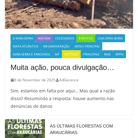
A MIRA-SERRA
AGENDA
COLEGIADOS
EVENTOS
LOJA MIRA-SERRA
MATA ATLÂNTICA
MEGAMINERAÇÃO
MENU PRINCIPAL
MIRA-SERRA E PARCEIROS
MP
NOTÍCIAS
PRINCIPAIS
RMA
RPPN
Muita ação, pouca divulgação…
8 de November de 2025
AdGerence
Sim, estamos em falta por aqui… Mas qual a razão
disso? Resumindo a resposta: houve aumento nas
denúncias de danos
AS ÚLTIMAS FLORESTAS COM
ARAUCÁRIAS