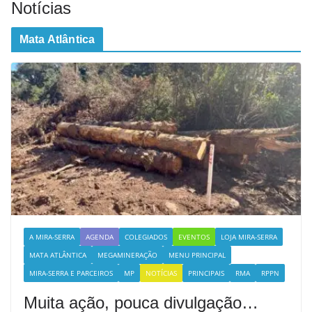
Notícias
Mata Atlântica
A MIRA-SERRA
AGENDA
COLEGIADOS
EVENTOS
LOJA MIRA-SERRA
MATA ATLÂNTICA
MEGAMINERAÇÃO
MENU PRINCIPAL
MIRA-SERRA E PARCEIROS
MP
NOTÍCIAS
PRINCIPAIS
RMA
RPPN
Muita ação, pouca divulgação…