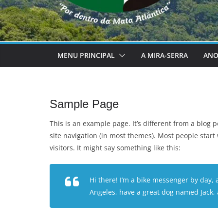
MENU PRINCIPAL
A MIRA-SERRA
ANO
Sample Page
This is an example page. It’s different from a blog p
site navigation (in most themes). Most people start
visitors. It might say something like this:
Hi there! I’m a bike messenger by day, as
Angeles, have a great dog named Jack, an