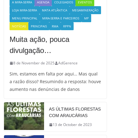
A MIRA-SERRA
AGENDA
COLEGIADOS
EVENTOS
LOJA MIRA-SERRA
MATA ATLÂNTICA
MEGAMINERAÇÃO
MENU PRINCIPAL
MIRA-SERRA E PARCEIROS
MP
NOTÍCIAS
PRINCIPAIS
RMA
RPPN
Muita ação, pouca
divulgação…
8 de November de 2025
AdGerence
Sim, estamos em falta por aqui… Mas qual
a razão disso? Resumindo a resposta: houve
aumento nas denúncias de danos
AS ÚLTIMAS FLORESTAS
COM ARAUCÁRIAS
13 de October de 2023