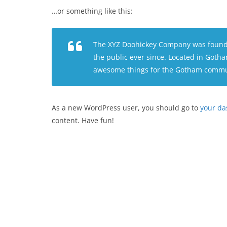
…or something like this:
The XYZ Doohickey Company was founded
the public ever since. Located in Gotha
awesome things for the Gotham commu
As a new WordPress user, you should go to
your d
content. Have fun!