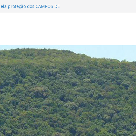
pela proteção dos CAMPOS DE
 MATA ATLÂNTICA encerra Fase I
024-2025
ivulgação…
 Delegação de Competência aos
 Atlântica