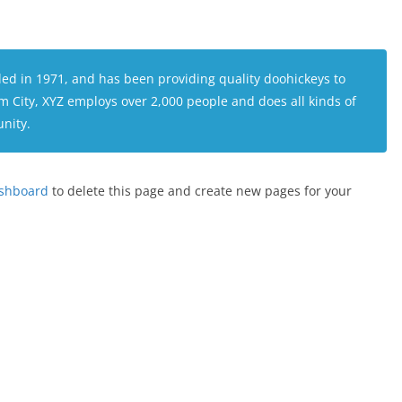
 in 1971, and has been providing quality doohickeys to
m City, XYZ employs over 2,000 people and does all kinds of
nity.
ashboard
to delete this page and create new pages for your