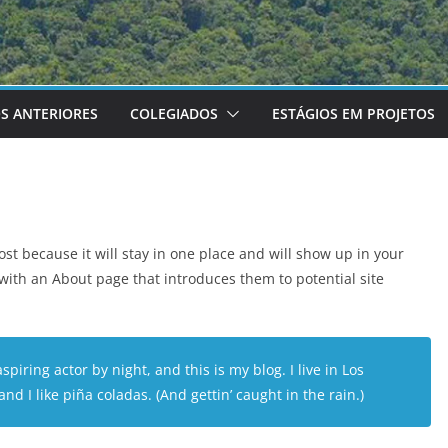
S ANTERIORES
COLEGIADOS
ESTÁGIOS EM PROJETOS
ost because it will stay in one place and will show up in your
 with an About page that introduces them to potential site
piring actor by night, and this is my blog. I live in Los
d I like piña coladas. (And gettin’ caught in the rain.)