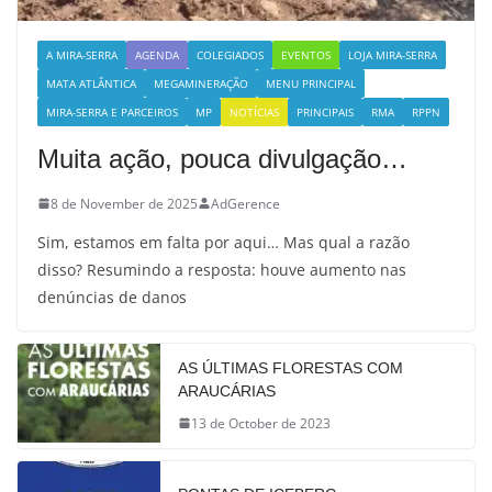
A MIRA-SERRA
AGENDA
COLEGIADOS
EVENTOS
LOJA MIRA-SERRA
MATA ATLÂNTICA
MEGAMINERAÇÃO
MENU PRINCIPAL
MIRA-SERRA E PARCEIROS
MP
NOTÍCIAS
PRINCIPAIS
RMA
RPPN
Muita ação, pouca divulgação…
8 de November de 2025
AdGerence
Sim, estamos em falta por aqui… Mas qual a razão
disso? Resumindo a resposta: houve aumento nas
denúncias de danos
AS ÚLTIMAS FLORESTAS COM
ARAUCÁRIAS
13 de October de 2023