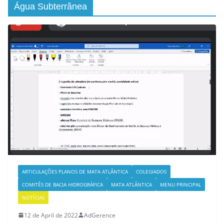
Água Subterrânea
ARTICULAÇÕES PLANOS DE MATA ATLÂNTICA
COLEGIADOS
COMITÊS DE BACIA HIDROGRÁFICA
MATA ATLÂNTICA
MENU PRINCIPAL
NOTÍCIAS
12 de April de 2022
AdGerence