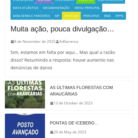
MATA ATLÂNTICA
MEGAMINERAÇÃO
MENU PRINCIPAL
MIRA-SERRA E PARCEIROS
MP
NOTÍCIAS
PRINCIPAIS
RMA
RPPN
Muita ação, pouca divulgação…
8 de November de 2025
AdGerence
Sim, estamos em falta por aqui… Mas qual a razão
disso? Resumindo a resposta: houve aumento nas
denúncias de danos
AS ÚLTIMAS FLORESTAS COM
ARAUCÁRIAS
13 de October de 2023
PONTAS DE ICEBERG…
29 de May de 2023