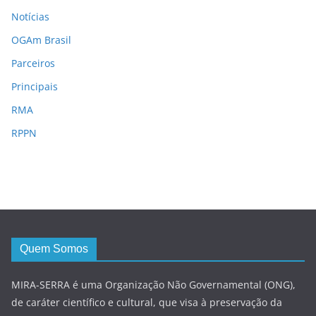
Notícias
OGAm Brasil
Parceiros
Principais
RMA
RPPN
Quem Somos
MIRA-SERRA é uma Organização Não Governamental (ONG),
de caráter científico e cultural, que visa à preservação da