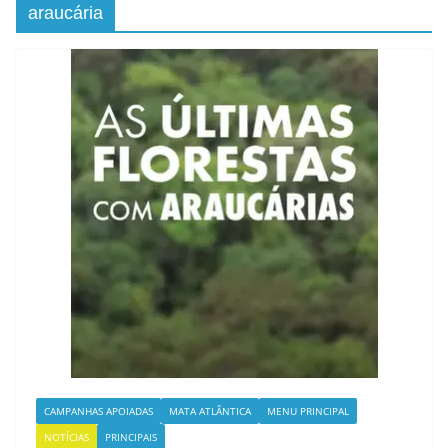
araucária
CAMPANHAS APOIADAS
MATA ATLÂNTICA
MENU PRINCIPAL
NOTÍCIAS
PRINCIPAIS