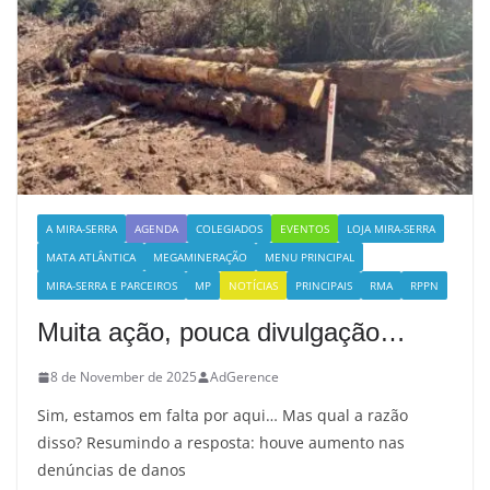
A MIRA-SERRA
AGENDA
COLEGIADOS
EVENTOS
LOJA MIRA-SERRA
MATA ATLÂNTICA
MEGAMINERAÇÃO
MENU PRINCIPAL
MIRA-SERRA E PARCEIROS
MP
NOTÍCIAS
PRINCIPAIS
RMA
RPPN
Muita ação, pouca divulgação…
8 de November de 2025
AdGerence
Sim, estamos em falta por aqui… Mas qual a razão
disso? Resumindo a resposta: houve aumento nas
denúncias de danos