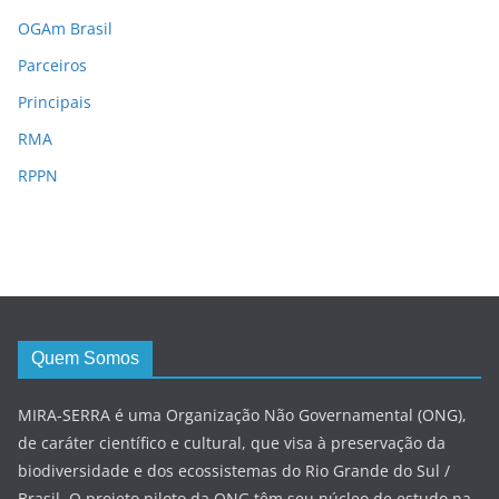
OGAm Brasil
Parceiros
Principais
RMA
RPPN
Quem Somos
MIRA-SERRA é uma Organização Não Governamental (ONG),
de caráter científico e cultural, que visa à preservação da
biodiversidade e dos ecossistemas do Rio Grande do Sul /
Brasil. O projeto piloto da ONG têm seu núcleo de estudo na