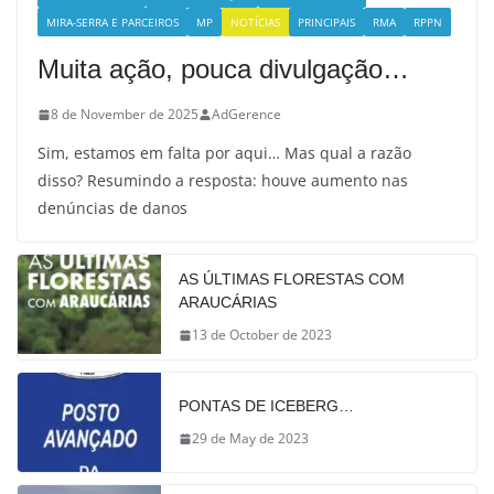
MIRA-SERRA E PARCEIROS
MP
NOTÍCIAS
PRINCIPAIS
RMA
RPPN
Muita ação, pouca divulgação…
8 de November de 2025
AdGerence
Sim, estamos em falta por aqui… Mas qual a razão
disso? Resumindo a resposta: houve aumento nas
denúncias de danos
AS ÚLTIMAS FLORESTAS COM
ARAUCÁRIAS
13 de October de 2023
PONTAS DE ICEBERG…
29 de May de 2023