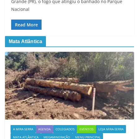
Grande (PR), o fogo que atingiu o banhado no Parque
Nacional
Read More
Mata Atlântica
A MIRA-SERRA
AGENDA
COLEGIADOS
EVENTOS
LOJA MIRA-SERRA
MATA ATLÂNTICA
MEGAMINERAÇÃO
MENU PRINCIPAL