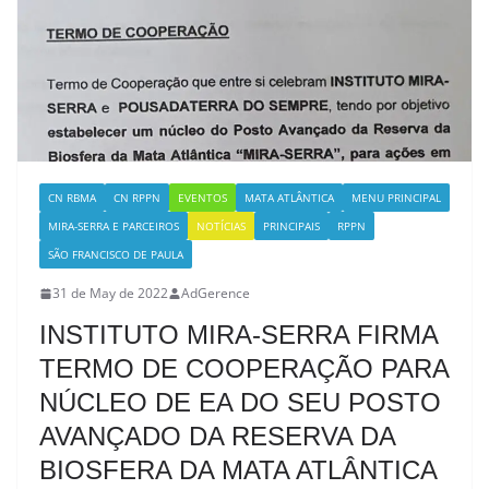
CN RBMA
CN RPPN
EVENTOS
MATA ATLÂNTICA
MENU PRINCIPAL
MIRA-SERRA E PARCEIROS
NOTÍCIAS
PRINCIPAIS
RPPN
SÃO FRANCISCO DE PAULA
31 de May de 2022
AdGerence
INSTITUTO MIRA-SERRA FIRMA
TERMO DE COOPERAÇÃO PARA
NÚCLEO DE EA DO SEU POSTO
AVANÇADO DA RESERVA DA
BIOSFERA DA MATA ATLÂNTICA