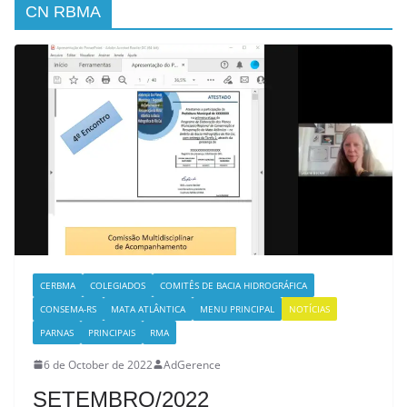
CN RBMA
CERBMA
COLEGIADOS
COMITÊS DE BACIA HIDROGRÁFICA
CONSEMA-RS
MATA ATLÂNTICA
MENU PRINCIPAL
NOTÍCIAS
PARNAS
PRINCIPAIS
RMA
6 de October de 2022
AdGerence
SETEMBRO/2022