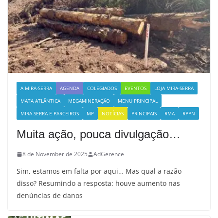
A MIRA-SERRA
AGENDA
COLEGIADOS
EVENTOS
LOJA MIRA-SERRA
MATA ATLÂNTICA
MEGAMINERAÇÃO
MENU PRINCIPAL
MIRA-SERRA E PARCEIROS
MP
NOTÍCIAS
PRINCIPAIS
RMA
RPPN
Muita ação, pouca divulgação…
8 de November de 2025
AdGerence
Sim, estamos em falta por aqui… Mas qual a razão
disso? Resumindo a resposta: houve aumento nas
denúncias de danos