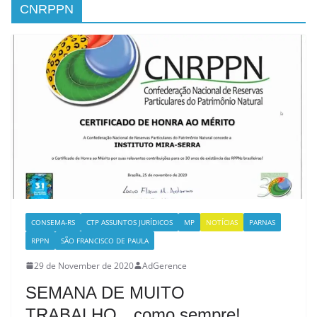
CNRPPN
CONSEMA-RS
CTP ASSUNTOS JURÍDICOS
MP
NOTÍCIAS
PARNAS
RPPN
SÃO FRANCISCO DE PAULA
29 de November de 2020
AdGerence
SEMANA DE MUITO
TRABALHO…como sempre!