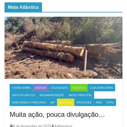
Mata Atlântica
A MIRA-SERRA
AGENDA
COLEGIADOS
EVENTOS
LOJA MIRA-SERRA
MATA ATLÂNTICA
MEGAMINERAÇÃO
MENU PRINCIPAL
MIRA-SERRA E PARCEIROS
MP
NOTÍCIAS
PRINCIPAIS
RMA
RPPN
Muita ação, pouca divulgação…
8 de November de 2025
AdGerence