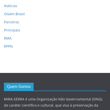
Notícias
OGAm Brasil
Parceiros
Principais
RMA
RPPN
Quem Somos
MIRA-SERRA é uma Organização Não Governamental (ONG),
de caráter científico e cultural, que visa à preservação da