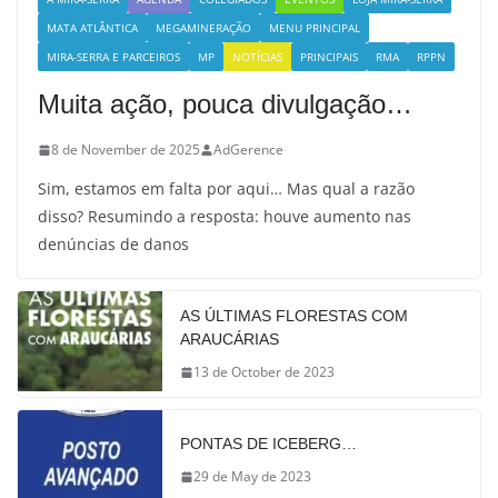
MATA ATLÂNTICA
MEGAMINERAÇÃO
MENU PRINCIPAL
MIRA-SERRA E PARCEIROS
MP
NOTÍCIAS
PRINCIPAIS
RMA
RPPN
Muita ação, pouca divulgação…
8 de November de 2025
AdGerence
Sim, estamos em falta por aqui… Mas qual a razão
disso? Resumindo a resposta: houve aumento nas
denúncias de danos
AS ÚLTIMAS FLORESTAS COM
ARAUCÁRIAS
13 de October de 2023
PONTAS DE ICEBERG…
29 de May de 2023