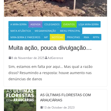
A MIRA-SERRA
AGENDA
COLEGIADOS
EVENTOS
LOJA MIRA-SERRA
MATA ATLÂNTICA
MEGAMINERAÇÃO
MENU PRINCIPAL
MIRA-SERRA E PARCEIROS
MP
NOTÍCIAS
PRINCIPAIS
RMA
RPPN
Muita ação, pouca divulgação…
8 de November de 2025
AdGerence
Sim, estamos em falta por aqui… Mas qual a razão
disso? Resumindo a resposta: houve aumento nas
denúncias de danos
AS ÚLTIMAS FLORESTAS COM
ARAUCÁRIAS
13 de October de 2023