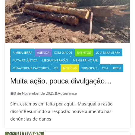
A MIRA-SERRA
AGENDA
COLEGIADOS
EVENTOS
LOJA MIRA-SERRA
MATA ATLÂNTICA
MEGAMINERAÇÃO
MENU PRINCIPAL
MIRA-SERRA E PARCEIROS
MP
NOTÍCIAS
PRINCIPAIS
RMA
RPPN
Muita ação, pouca divulgação…
8 de November de 2025
AdGerence
Sim, estamos em falta por aqui… Mas qual a razão
disso? Resumindo a resposta: houve aumento nas
denúncias de danos