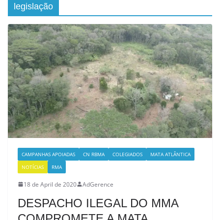
legislação
CAMPANHAS APOIADAS
CN RBMA
COLEGIADOS
MATA ATLÂNTICA
NOTÍCIAS
RMA
18 de April de 2020
AdGerence
DESPACHO ILEGAL DO MMA
COMPROMETE A MATA