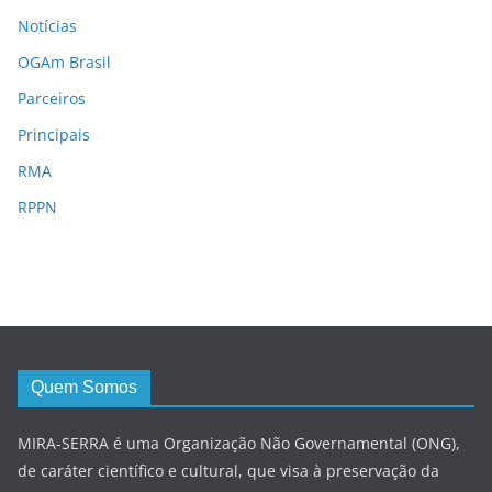
Notícias
OGAm Brasil
Parceiros
Principais
RMA
RPPN
Quem Somos
MIRA-SERRA é uma Organização Não Governamental (ONG),
de caráter científico e cultural, que visa à preservação da