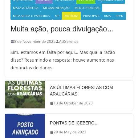
MATA ATLÂNTICA
MEGAMINERAÇÃO
MENU PRINCIPAL
MIRA-SERRA E PARCEIROS
MP
NOTÍCIAS
PRINCIPAIS
RMA
RPPN
Muita ação, pouca divulgação…
8 de November de 2025
AdGerence
Sim, estamos em falta por aqui… Mas qual a razão
disso? Resumindo a resposta: houve aumento nas
denúncias de danos
AS ÚLTIMAS FLORESTAS COM
ARAUCÁRIAS
13 de October de 2023
PONTAS DE ICEBERG…
29 de May de 2023