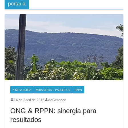
portaria
A MIRA-SERRA
MIRA-SERRA E PARCEIROS
RPPN
14 de April de 2018
AdGerence
ONG & RPPN: sinergia para
resultados