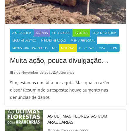
A MIRA-SERRA
AGENDA
COLEGIADOS
EVENTOS
LOJA MIRA-SERRA
MATA ATLÂNTICA
MEGAMINERAÇÃO
MENU PRINCIPAL
MIRA-SERRA E PARCEIROS
MP
NOTÍCIAS
PRINCIPAIS
RMA
RPPN
Muita ação, pouca divulgação…
8 de November de 2025
AdGerence
Sim, estamos em falta por aqui… Mas qual a razão
disso? Resumindo a resposta: houve aumento nas
denúncias de danos
AS ÚLTIMAS FLORESTAS COM
ARAUCÁRIAS
13 de October de 2023