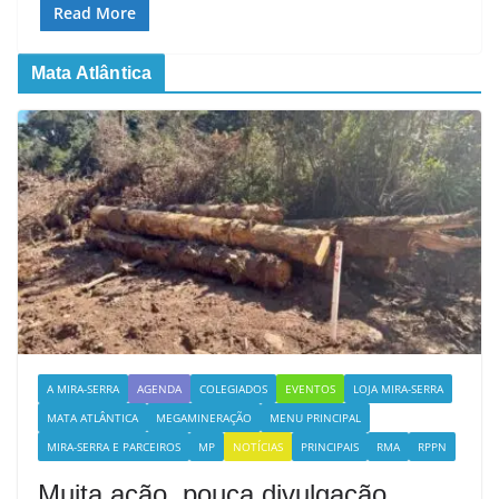
Read More
Mata Atlântica
A MIRA-SERRA
AGENDA
COLEGIADOS
EVENTOS
LOJA MIRA-SERRA
MATA ATLÂNTICA
MEGAMINERAÇÃO
MENU PRINCIPAL
MIRA-SERRA E PARCEIROS
MP
NOTÍCIAS
PRINCIPAIS
RMA
RPPN
Muita ação, pouca divulgação…