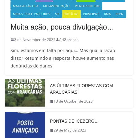
MATA ATLÂNTICA
MEGAMINERAÇÃO
MENU PRINCIPAL
MIRA-SERRA E PARCEIROS
MP
NOTÍCIAS
PRINCIPAIS
RMA
RPPN
Muita ação, pouca divulgação…
8 de November de 2025
AdGerence
Sim, estamos em falta por aqui… Mas qual a razão
disso? Resumindo a resposta: houve aumento nas
denúncias de danos
AS ÚLTIMAS FLORESTAS COM
ARAUCÁRIAS
13 de October de 2023
PONTAS DE ICEBERG…
29 de May de 2023