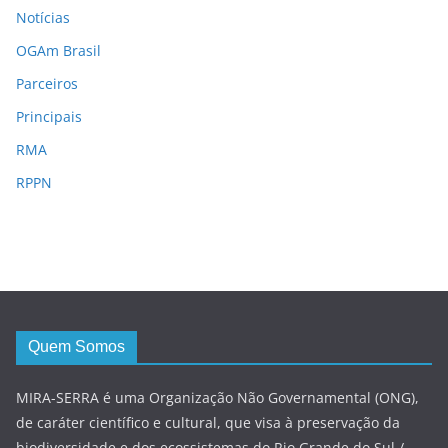
Notícias
OGAm Brasil
Parceiros
Principais
RMA
RPPN
Quem Somos
MIRA-SERRA é uma Organização Não Governamental (ONG),
de caráter científico e cultural, que visa à preservação da
biodiversidade e dos ecossistemas do Rio Grande do Sul /