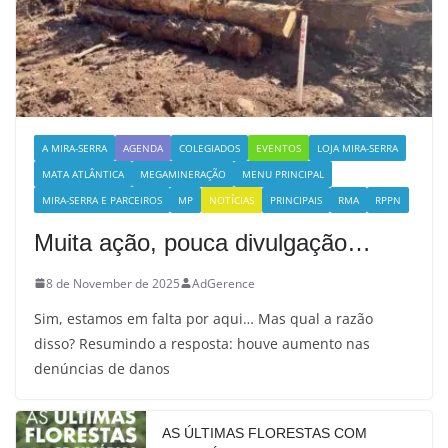
A MIRA-SERRA
AGENDA
COLEGIADOS
EVENTOS
LOJA MIRA-SERRA
MATA ATLÂNTICA
MEGAMINERAÇÃO
MENU PRINCIPAL
MIRA-SERRA E PARCEIROS
MP
NOTÍCIAS
PRINCIPAIS
RMA
RPPN
Muita ação, pouca divulgação…
8 de November de 2025
AdGerence
Sim, estamos em falta por aqui… Mas qual a razão
disso? Resumindo a resposta: houve aumento nas
denúncias de danos
AS ÚLTIMAS FLORESTAS COM