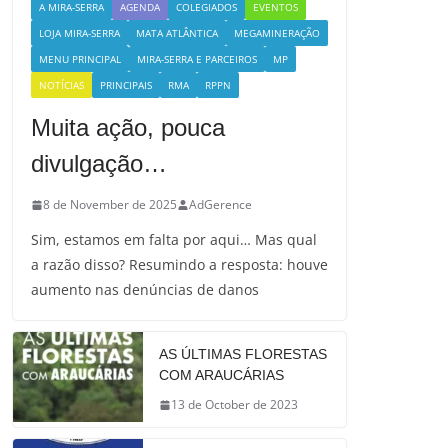
A MIRA-SERRA
AGENDA
COLEGIADOS
EVENTOS
LOJA MIRA-SERRA
MATA ATLÂNTICA
MEGAMINERAÇÃO
MENU PRINCIPAL
MIRA-SERRA E PARCEIROS
MP
NOTÍCIAS
PRINCIPAIS
RMA
RPPN
Muita ação, pouca
divulgação…
8 de November de 2025
AdGerence
Sim, estamos em falta por aqui… Mas qual
a razão disso? Resumindo a resposta: houve
aumento nas denúncias de danos
AS ÚLTIMAS FLORESTAS
COM ARAUCÁRIAS
13 de October de 2023