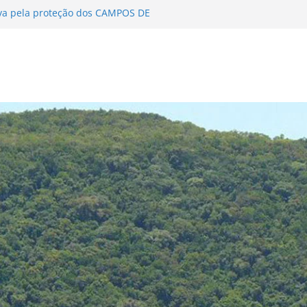
va pela proteção dos CAMPOS DE
 DE MATA ATLÂNTICA encerra Fase I
o 2024-2025
a divulgação…
 na Delegação de Competência aos
ata Atlântica