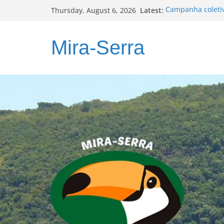
Skip
Latest:
Campanha coleti
Thursday, August 6, 2026
to
ALTITUDE
Programa PLANOS
content
Relatório Técnic
Mira-Serra
Muita ação, pouc
MIRA-SERRA foca
municípios com M