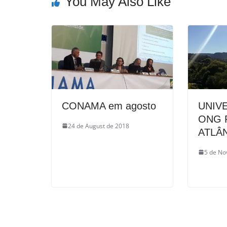
You May Also Like
CONAMA em agosto
UNIV
ONG 
24 de August de 2018
ATLÂ
5 de No