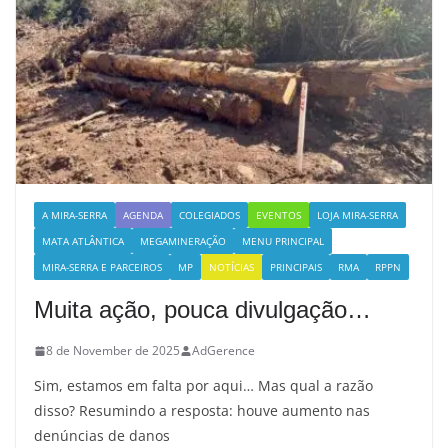
A MIRA-SERRA
AGENDA
COLEGIADOS
EVENTOS
LOJA MIRA-SERRA
MATA ATLÂNTICA
MEGAMINERAÇÃO
MENU PRINCIPAL
MIRA-SERRA E PARCEIROS
MP
NOTÍCIAS
PRINCIPAIS
RMA
RPPN
Muita ação, pouca divulgação…
8 de November de 2025
AdGerence
Sim, estamos em falta por aqui… Mas qual a razão
disso? Resumindo a resposta: houve aumento nas
denúncias de danos