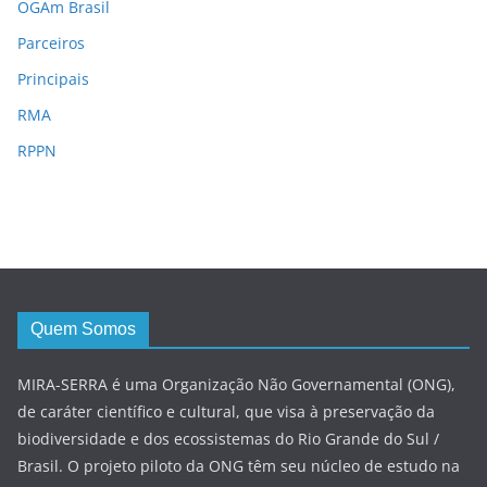
OGAm Brasil
Parceiros
Principais
RMA
RPPN
Quem Somos
MIRA-SERRA é uma Organização Não Governamental (ONG),
de caráter científico e cultural, que visa à preservação da
biodiversidade e dos ecossistemas do Rio Grande do Sul /
Brasil. O projeto piloto da ONG têm seu núcleo de estudo na