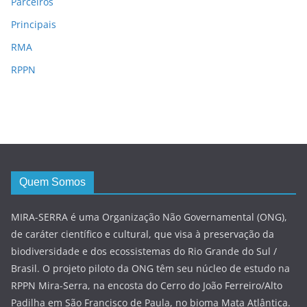
Parceiros
Principais
RMA
RPPN
Quem Somos
MIRA-SERRA é uma Organização Não Governamental (ONG),
de caráter científico e cultural, que visa à preservação da
biodiversidade e dos ecossistemas do Rio Grande do Sul /
Brasil. O projeto piloto da ONG têm seu núcleo de estudo na
RPPN Mira-Serra, na encosta do Cerro do João Ferreiro/Alto
Padilha em São Francisco de Paula, no bioma Mata Atlântica.