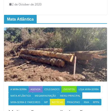
2 de October de 2020
Mata Atlântica
A MIRA-SERRA
AGENDA
COLEGIADOS
EVENTOS
LOJA MIRA-SERRA
MATA ATLÂNTICA
MEGAMINERAÇÃO
MENU PRINCIPAL
MIRA-SERRA E PARCEIROS
MP
NOTÍCIAS
PRINCIPAIS
RMA
RPPN