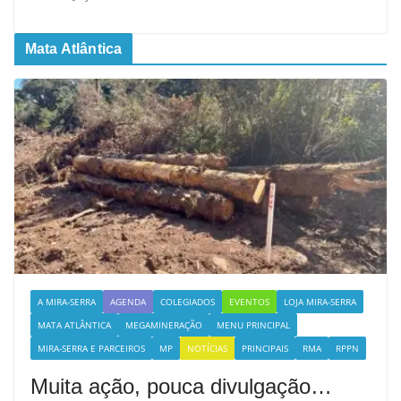
Mata Atlântica
A MIRA-SERRA
AGENDA
COLEGIADOS
EVENTOS
LOJA MIRA-SERRA
MATA ATLÂNTICA
MEGAMINERAÇÃO
MENU PRINCIPAL
MIRA-SERRA E PARCEIROS
MP
NOTÍCIAS
PRINCIPAIS
RMA
RPPN
Muita ação, pouca divulgação…