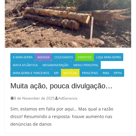
A MIRA-SERRA
AGENDA
COLEGIADOS
EVENTOS
LOJA MIRA-SERRA
MATA ATLÂNTICA
MEGAMINERAÇÃO
MENU PRINCIPAL
MIRA-SERRA E PARCEIROS
MP
NOTÍCIAS
PRINCIPAIS
RMA
RPPN
Muita ação, pouca divulgação…
8 de November de 2025
AdGerence
Sim, estamos em falta por aqui… Mas qual a razão
disso? Resumindo a resposta: houve aumento nas
denúncias de danos