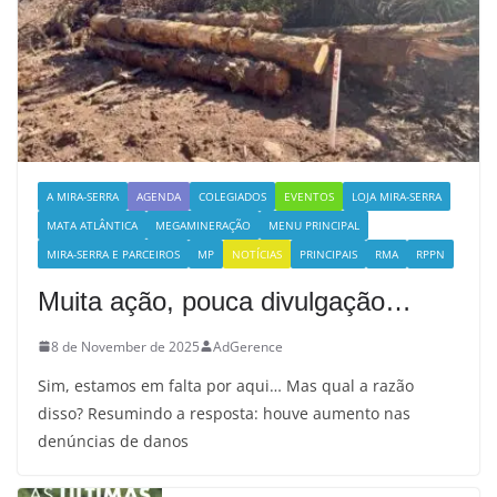
A MIRA-SERRA
AGENDA
COLEGIADOS
EVENTOS
LOJA MIRA-SERRA
MATA ATLÂNTICA
MEGAMINERAÇÃO
MENU PRINCIPAL
MIRA-SERRA E PARCEIROS
MP
NOTÍCIAS
PRINCIPAIS
RMA
RPPN
Muita ação, pouca divulgação…
8 de November de 2025
AdGerence
Sim, estamos em falta por aqui… Mas qual a razão
disso? Resumindo a resposta: houve aumento nas
denúncias de danos