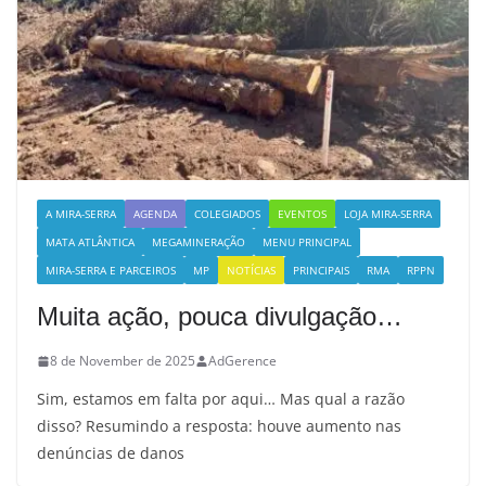
A MIRA-SERRA
AGENDA
COLEGIADOS
EVENTOS
LOJA MIRA-SERRA
MATA ATLÂNTICA
MEGAMINERAÇÃO
MENU PRINCIPAL
MIRA-SERRA E PARCEIROS
MP
NOTÍCIAS
PRINCIPAIS
RMA
RPPN
Muita ação, pouca divulgação…
8 de November de 2025
AdGerence
Sim, estamos em falta por aqui… Mas qual a razão
disso? Resumindo a resposta: houve aumento nas
denúncias de danos