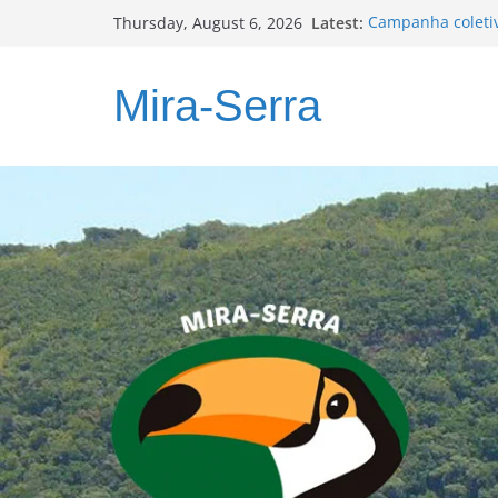
Skip
Latest:
Campanha coleti
Thursday, August 6, 2026
to
ALTITUDE
Programa PLANOS
content
Relatório Técnic
Mira-Serra
Muita ação, pouc
MIRA-SERRA foca
municípios com M