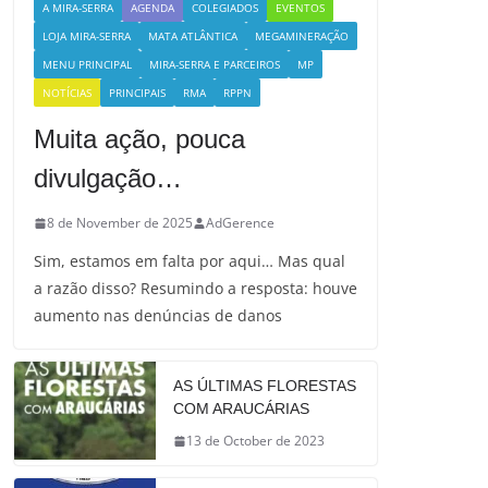
A MIRA-SERRA
AGENDA
COLEGIADOS
EVENTOS
LOJA MIRA-SERRA
MATA ATLÂNTICA
MEGAMINERAÇÃO
MENU PRINCIPAL
MIRA-SERRA E PARCEIROS
MP
NOTÍCIAS
PRINCIPAIS
RMA
RPPN
Muita ação, pouca
divulgação…
8 de November de 2025
AdGerence
Sim, estamos em falta por aqui… Mas qual
a razão disso? Resumindo a resposta: houve
aumento nas denúncias de danos
AS ÚLTIMAS FLORESTAS
COM ARAUCÁRIAS
13 de October de 2023