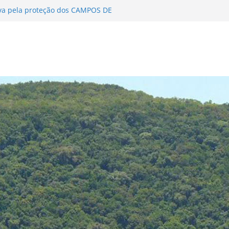
va pela proteção dos CAMPOS DE
 DE MATA ATLÂNTICA encerra Fase I
o 2024-2025
a divulgação…
 na Delegação de Competência aos
ata Atlântica