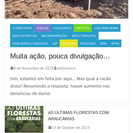
A MIRA-SERRA
AGENDA
COLEGIADOS
EVENTOS
LOJA MIRA-SERRA
MATA ATLÂNTICA
MEGAMINERAÇÃO
MENU PRINCIPAL
MIRA-SERRA E PARCEIROS
MP
NOTÍCIAS
PRINCIPAIS
RMA
RPPN
Muita ação, pouca divulgação…
8 de November de 2025
AdGerence
Sim, estamos em falta por aqui… Mas qual a razão
disso? Resumindo a resposta: houve aumento nas
denúncias de danos
AS ÚLTIMAS FLORESTAS COM
ARAUCÁRIAS
13 de October de 2023