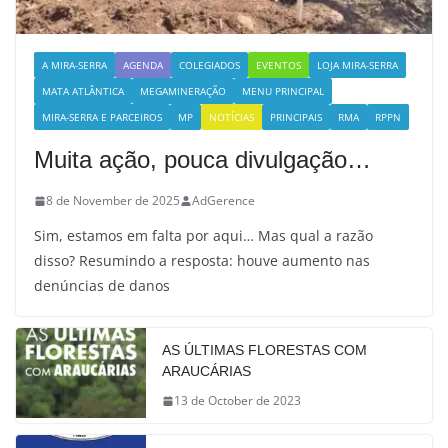
A MIRA-SERRA
AGENDA
COLEGIADOS
EVENTOS
LOJA MIRA-SERRA
MATA ATLÂNTICA
MEGAMINERAÇÃO
MENU PRINCIPAL
MIRA-SERRA E PARCEIROS
MP
NOTÍCIAS
PRINCIPAIS
RMA
RPPN
Muita ação, pouca divulgação…
8 de November de 2025
AdGerence
Sim, estamos em falta por aqui… Mas qual a razão
disso? Resumindo a resposta: houve aumento nas
denúncias de danos
AS ÚLTIMAS FLORESTAS COM
ARAUCÁRIAS
13 de October de 2023