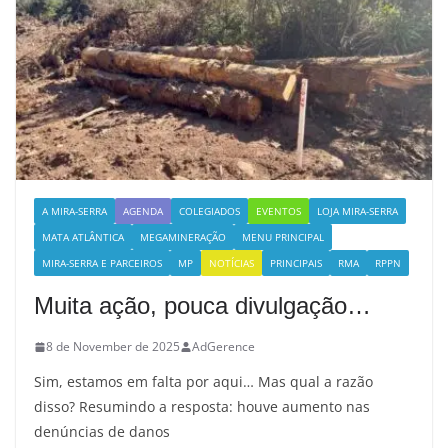
A MIRA-SERRA
AGENDA
COLEGIADOS
EVENTOS
LOJA MIRA-SERRA
MATA ATLÂNTICA
MEGAMINERAÇÃO
MENU PRINCIPAL
MIRA-SERRA E PARCEIROS
MP
NOTÍCIAS
PRINCIPAIS
RMA
RPPN
Muita ação, pouca divulgação…
8 de November de 2025
AdGerence
Sim, estamos em falta por aqui… Mas qual a razão
disso? Resumindo a resposta: houve aumento nas
denúncias de danos