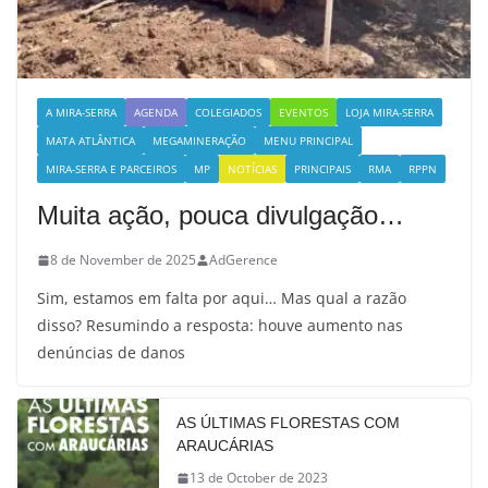
A MIRA-SERRA
AGENDA
COLEGIADOS
EVENTOS
LOJA MIRA-SERRA
MATA ATLÂNTICA
MEGAMINERAÇÃO
MENU PRINCIPAL
MIRA-SERRA E PARCEIROS
MP
NOTÍCIAS
PRINCIPAIS
RMA
RPPN
Muita ação, pouca divulgação…
8 de November de 2025
AdGerence
Sim, estamos em falta por aqui… Mas qual a razão
disso? Resumindo a resposta: houve aumento nas
denúncias de danos
AS ÚLTIMAS FLORESTAS COM
ARAUCÁRIAS
13 de October de 2023