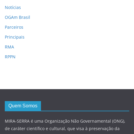
Notícias
OGAm Brasil
Parceiros
Principais
RMA
RPPN
Quem Somos
MIRA-SERRA é uma Organização Não Governamental (ONG),
de caráter científico e cultural, que visa à preservação da