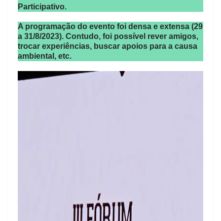
Participativo.
A programação do evento foi densa e extensa (29
a 31/8/2023). Contudo, foi possível rever amigos,
trocar experiências, buscar apoios para a causa
ambiental, etc.