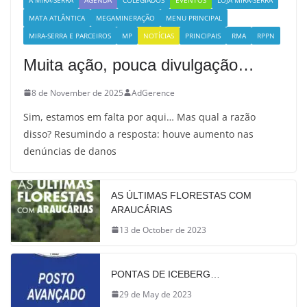
MATA ATLÂNTICA
MEGAMINERAÇÃO
MENU PRINCIPAL
MIRA-SERRA E PARCEIROS
MP
NOTÍCIAS
PRINCIPAIS
RMA
RPPN
Muita ação, pouca divulgação…
8 de November de 2025
AdGerence
Sim, estamos em falta por aqui… Mas qual a razão
disso? Resumindo a resposta: houve aumento nas
denúncias de danos
AS ÚLTIMAS FLORESTAS COM
ARAUCÁRIAS
13 de October de 2023
PONTAS DE ICEBERG…
29 de May de 2023