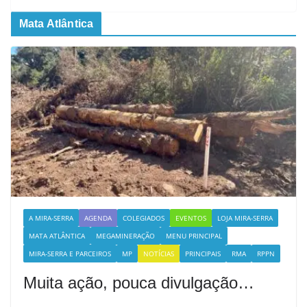
Mata Atlântica
A MIRA-SERRA
AGENDA
COLEGIADOS
EVENTOS
LOJA MIRA-SERRA
MATA ATLÂNTICA
MEGAMINERAÇÃO
MENU PRINCIPAL
MIRA-SERRA E PARCEIROS
MP
NOTÍCIAS
PRINCIPAIS
RMA
RPPN
Muita ação, pouca divulgação…