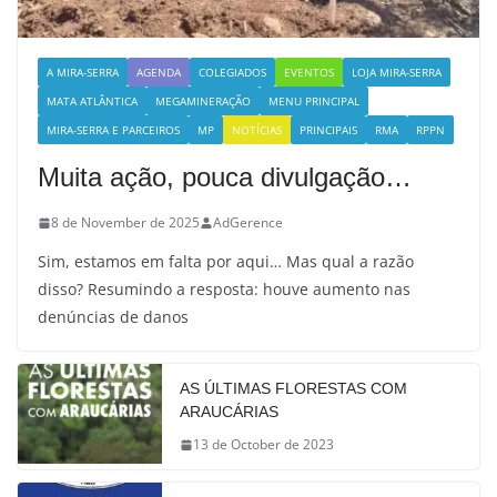
A MIRA-SERRA
AGENDA
COLEGIADOS
EVENTOS
LOJA MIRA-SERRA
MATA ATLÂNTICA
MEGAMINERAÇÃO
MENU PRINCIPAL
MIRA-SERRA E PARCEIROS
MP
NOTÍCIAS
PRINCIPAIS
RMA
RPPN
Muita ação, pouca divulgação…
8 de November de 2025
AdGerence
Sim, estamos em falta por aqui… Mas qual a razão
disso? Resumindo a resposta: houve aumento nas
denúncias de danos
AS ÚLTIMAS FLORESTAS COM
ARAUCÁRIAS
13 de October de 2023