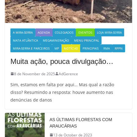
A MIRA-SERRA
AGENDA
COLEGIADOS
EVENTOS
LOJA MIRA-SERRA
MATA ATLÂNTICA
MEGAMINERAÇÃO
MENU PRINCIPAL
MIRA-SERRA E PARCEIROS
MP
NOTÍCIAS
PRINCIPAIS
RMA
RPPN
Muita ação, pouca divulgação…
8 de November de 2025
AdGerence
Sim, estamos em falta por aqui… Mas qual a razão
disso? Resumindo a resposta: houve aumento nas
denúncias de danos
AS ÚLTIMAS FLORESTAS COM
ARAUCÁRIAS
13 de October de 2023