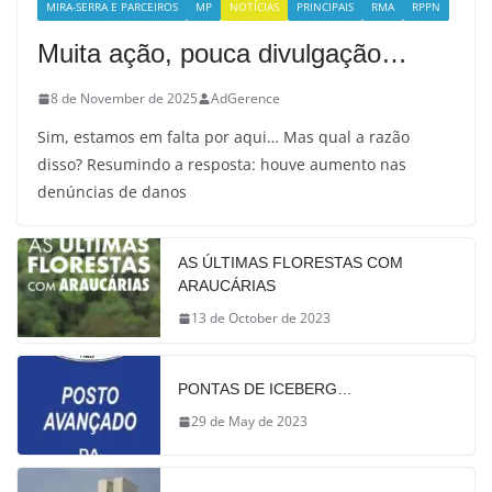
MIRA-SERRA E PARCEIROS
MP
NOTÍCIAS
PRINCIPAIS
RMA
RPPN
Muita ação, pouca divulgação…
8 de November de 2025
AdGerence
Sim, estamos em falta por aqui… Mas qual a razão
disso? Resumindo a resposta: houve aumento nas
denúncias de danos
AS ÚLTIMAS FLORESTAS COM
ARAUCÁRIAS
13 de October de 2023
PONTAS DE ICEBERG…
29 de May de 2023