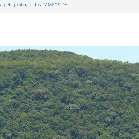
a pela proteção dos CAMPOS DE
 DE MATA ATLÂNTICA encerra Fase I
 2024-2025
a divulgação…
na Delegação de Competência aos
ata Atlântica