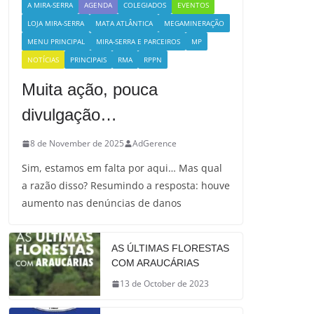
A MIRA-SERRA
AGENDA
COLEGIADOS
EVENTOS
LOJA MIRA-SERRA
MATA ATLÂNTICA
MEGAMINERAÇÃO
MENU PRINCIPAL
MIRA-SERRA E PARCEIROS
MP
NOTÍCIAS
PRINCIPAIS
RMA
RPPN
Muita ação, pouca
divulgação…
8 de November de 2025
AdGerence
Sim, estamos em falta por aqui… Mas qual
a razão disso? Resumindo a resposta: houve
aumento nas denúncias de danos
AS ÚLTIMAS FLORESTAS
COM ARAUCÁRIAS
13 de October de 2023