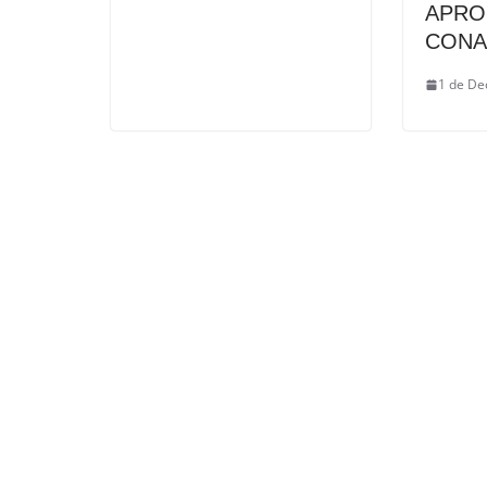
APRO
CON
1 de De