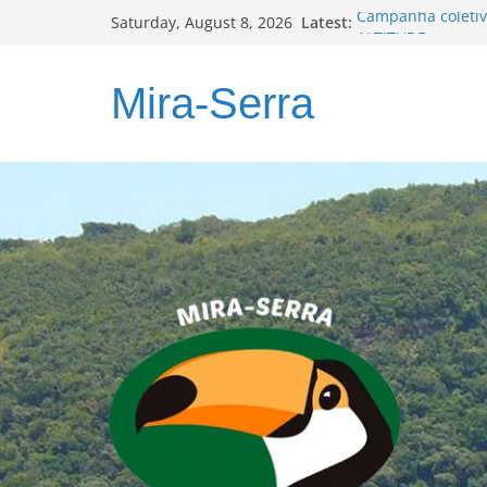
Skip
Latest:
Campanha coletiv
Saturday, August 8, 2026
to
ALTITUDE
Programa PLANOS
content
Relatório Técnico
Mira-Serra
Muita ação, pouc
MIRA-SERRA foca 
municípios com M