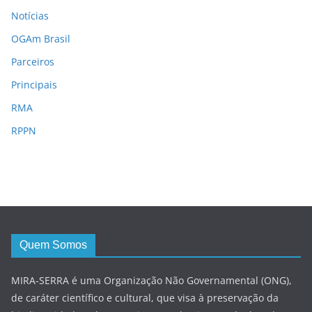
Notícias
OGAm Brasil
Parceiros
Principais
RMA
RPPN
Quem Somos
MIRA-SERRA é uma Organização Não Governamental (ONG),
de caráter científico e cultural, que visa à preservação da