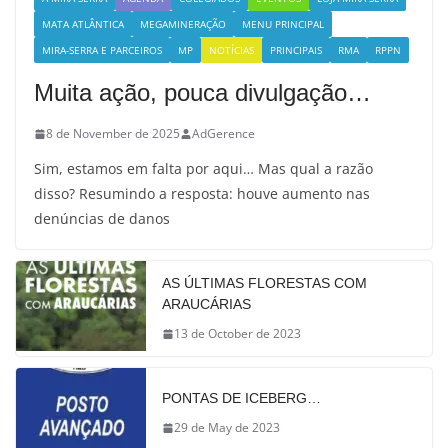
MATA ATLÂNTICA
MEGAMINERAÇÃO
MENU PRINCIPAL
MIRA-SERRA E PARCEIROS
MP
NOTÍCIAS
PRINCIPAIS
RMA
RPPN
Muita ação, pouca divulgação…
8 de November de 2025
AdGerence
Sim, estamos em falta por aqui… Mas qual a razão
disso? Resumindo a resposta: houve aumento nas
denúncias de danos
AS ÚLTIMAS FLORESTAS COM
ARAUCÁRIAS
13 de October de 2023
PONTAS DE ICEBERG…
29 de May de 2023