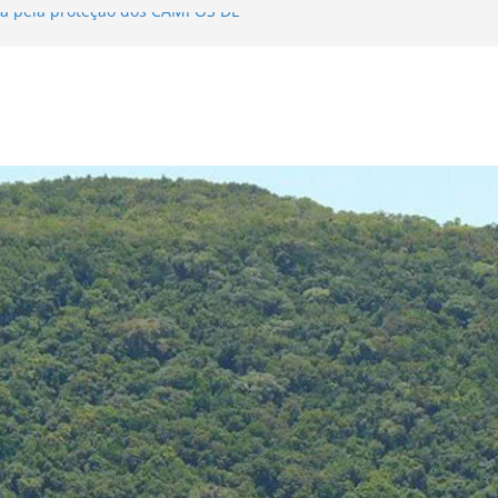
a pela proteção dos CAMPOS DE
 DE MATA ATLÂNTICA encerra Fase I
 2024-2025
a divulgação…
na Delegação de Competência aos
ata Atlântica