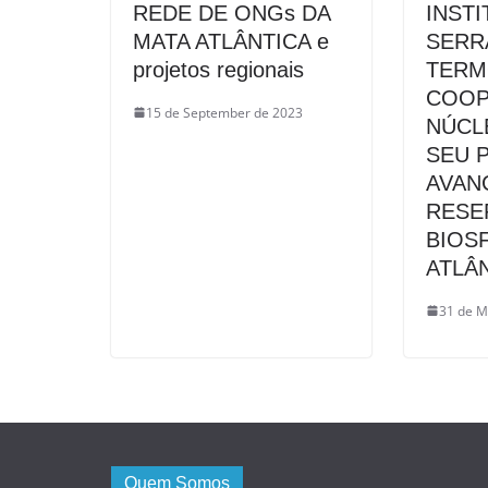
REDE DE ONGs DA
INSTI
MATA ATLÂNTICA e
SERR
projetos regionais
TERM
COOP
15 de September de 2023
NÚCL
SEU 
AVAN
RESE
BIOS
ATLÂ
31 de M
Quem Somos