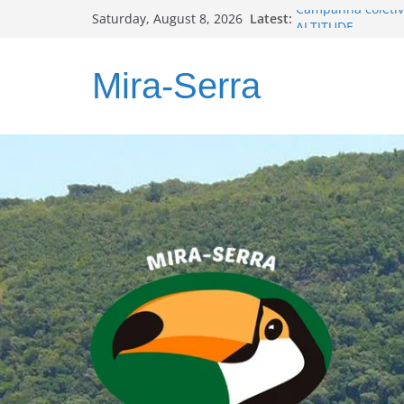
Skip
Latest:
Campanha coletiv
Saturday, August 8, 2026
to
ALTITUDE
Programa PLANOS
content
Relatório Técnico
Mira-Serra
Muita ação, pouc
MIRA-SERRA foca 
municípios com M