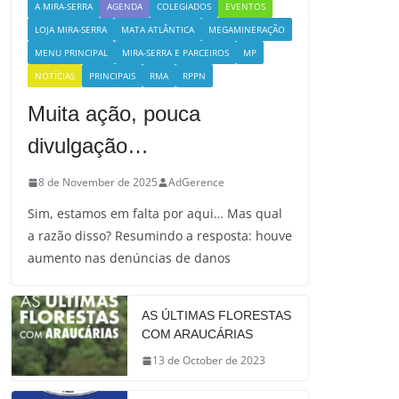
A MIRA-SERRA
AGENDA
COLEGIADOS
EVENTOS
LOJA MIRA-SERRA
MATA ATLÂNTICA
MEGAMINERAÇÃO
MENU PRINCIPAL
MIRA-SERRA E PARCEIROS
MP
NOTÍCIAS
PRINCIPAIS
RMA
RPPN
Muita ação, pouca
divulgação…
8 de November de 2025
AdGerence
Sim, estamos em falta por aqui… Mas qual
a razão disso? Resumindo a resposta: houve
aumento nas denúncias de danos
AS ÚLTIMAS FLORESTAS
COM ARAUCÁRIAS
13 de October de 2023